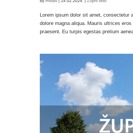
by
mislav
|
14.02.2024.
|
Župni listić
Lorem ipsum dolor sit amet, consectetur ad
dolore magna aliqua. Mauris ultrices eros 
praesent. Eu turpis egestas pretium aene