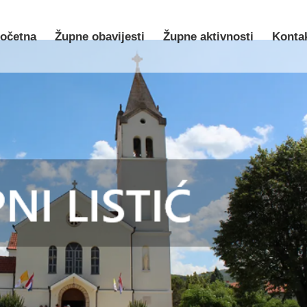
očetna
Župne obavijesti
Župne aktivnosti
Konta